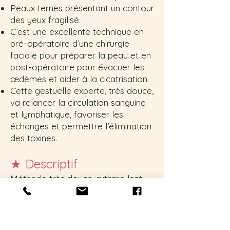
Peaux ternes présentant un contour
des yeux fragilisé.
C’est une excellente technique en
pré-opératoire d’une chirurgie
faciale pour préparer la peau et en
post-opératoire pour évacuer les
œdèmes et aider à la cicatrisation.
Cette gestuelle experte, très douce,
va relancer la circulation sanguine
et lymphatique, favoriser les
échanges et permettre l’élimination
des toxines.
★
Descriptif
Méthode très douce, rythme lent
comme le bercement d’une mer
calme et pressions constantes. Ces
mouvements de po
mpe aide à
désengorger les liquides des tissus