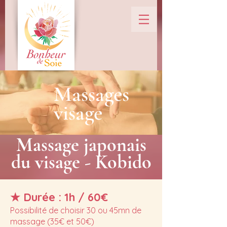
Massages
visage
Massage japonais
du visage - Kobido
★
Durée : 1h / 60€
Possibilité de choisir 30 ou 45mn de
massage (35€ et 50€)